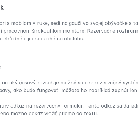
ek
 mori s mobilom v ruke, sedí na gauči vo svojej obývačke s 
ri pracovnom širokouhlom monitore. Rezervačné rozhranie 
prehľadné a jednoduché na obsluhu.
e
 a na aký časový rozsah je možné sa cez rezervačný systé
avy, ako bude fungovať, môžete ho napríklad zapnúť len n
átny odkaz na rezervačný formulár. Tento odkaz sa dá jed
alebo možno odkaz vložiť priamo do textu.