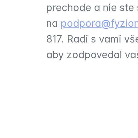
prechode a nie ste s
na 
podpora@fyzion
817. Radi s vami vš
aby zodpovedal vaš