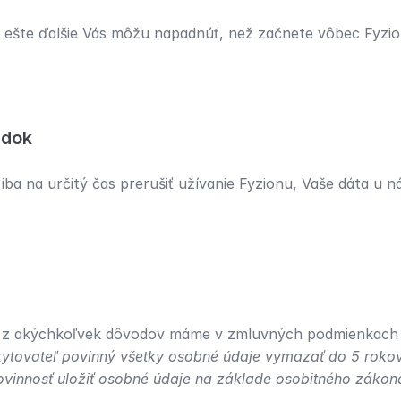
 ešte ďalšie Vás môžu napadnúť, než začnete vôbec Fyzion
adok
iba na určitý čas prerušiť užívanie Fyzionu, Vaše dáta u 
ti z akýchkoľvek dôvodov máme v zmluvných podmienkach 
kytovateľ povinný všetky osobné údaje vymazať do 5 rokov
povinnosť uložiť osobné údaje na základe osobitného zákon