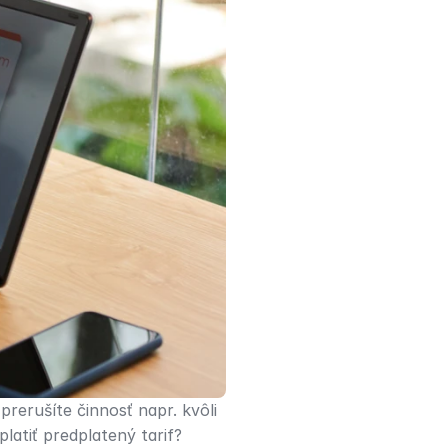
erušíte činnosť napr. kvôli 
latiť predplatený tarif?