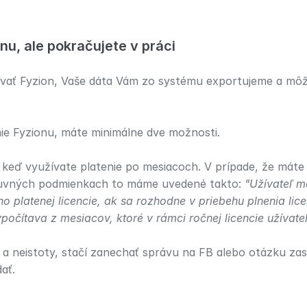
nu, ale pokračujete v práci
vať Fyzion, Vaše dáta Vám zo systému exportujeme a môže
nie Fyzionu, máte minimálne dve možnosti.
, keď využívate platenie po mesiacoch. V prípade, že máte 
uvných podmienkach to máme uvedené takto: 
"Užívateľ m
o platenej licencie, ak sa rozhodne v priebehu plnenia lice
očítava z mesiacov, ktoré v rámci ročnej licencie užívateľ
 a neistoty, stačí zanechať správu na FB alebo otázku zas
ať.