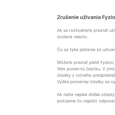
Zrušenie užívania Fyzio
Ak sa rozhodnete prestať uží
zvolené miesto.
Čo sa týka platenia za užíva
Môžete prestať platiť Fyzion
Vám pomernú čiastku. V zml
čiastky z ročného predplatnéh
Výška pomernej čiastky sa vyp
Ak máte nejaké ďalšie otázky
pokúsime čo najskôr odpoved