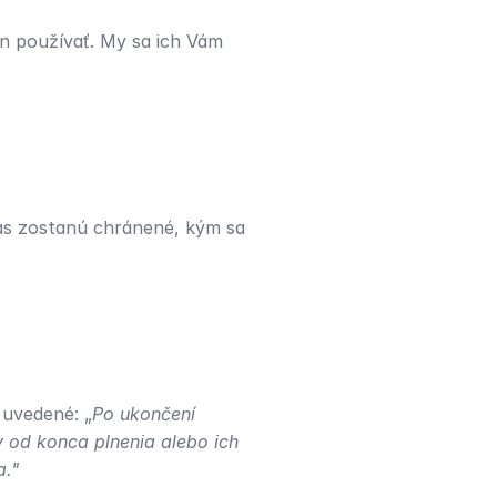
 používať. My sa ich Vám 
nás zostanú chránené, kým sa 
uvedené: „
Po ukončení 
 od konca plnenia alebo ich 
a."