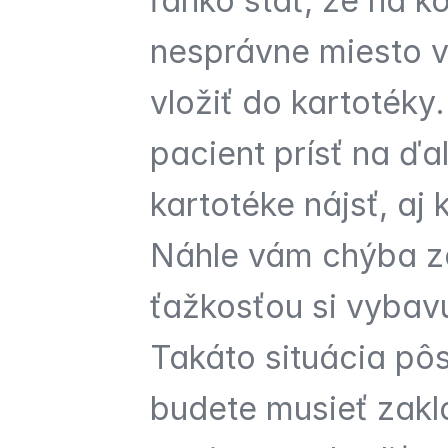
ľahko stať, že na k
nesprávne miesto v 
vložiť do kartotéky
pacient prísť na ďal
kartotéke nájsť, aj ke
Náhle vám chýba zá
ťažkosťou si vybavu
Takáto situácia pôs
budete musieť zakl