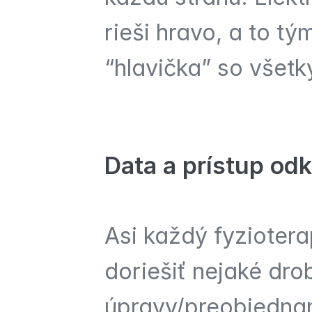
rieši hravo, a to tý
“hlavička” so všet
Data a prístup od
Asi každý fyziotera
doriešiť nejaké dro
úpravy/preobjednan