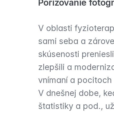
Pořizovanie fotogr
V oblasti fyziotera
sami seba a zárove
skúsenosti preniesli
zlepšili a modernizo
vnímaní a pocitoch 
V dnešnej dobe, keď
štatistiky a pod., u