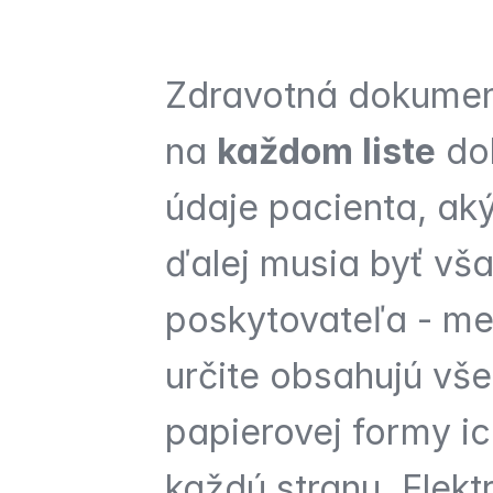
Zdravotná dokumen
na 
každom liste
 do
údaje pacienta, aký
ďalej musia byť vša
poskytovateľa - men
určite obsahujú vš
papierovej formy i
každú stranu. Elekt