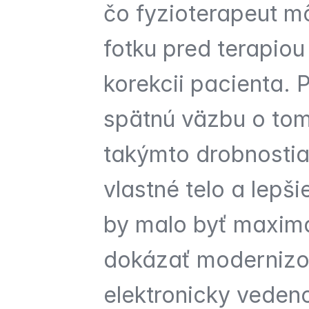
čo fyzioterapeut môž
fotku pred terapiou
korekcii pacienta. 
spätnú väzbu o tom,
takýmto drobnostia
vlastné telo a lepš
by malo byť maximá
dokázať modernizov
elektronicky veden