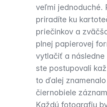
veľmi jednoduché. P
priradíte ku kartot
priečinkov a zväčšo
plnej papierovej for
vytlačiť a následne 
ste postupovali ka
to ďalej znamenalo 
čiernobiele záznamy
Každú fotografiu by