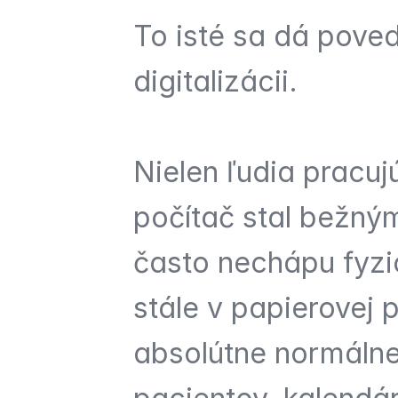
To isté sa dá poved
digitalizácii.
Nielen ľudia pracujú
počítač stal bežným
často nechápu fyzi
stále v papierovej 
absolútne normálne