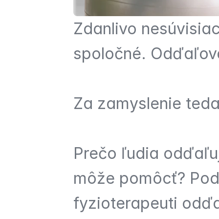
Zdanlivo nesúvisia
spoločné. Odďaľov
Za zamyslenie teda 
Prečo ľudia odďaľuj
môže pomôcť? Podob
fyzioterapeuti odďa