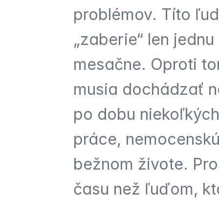
problémov. Títo ľudi
„zaberie“ len jednu
mesačne. Oproti tom
musia dochádzať na 
po dobu niekoľkých 
práce, nemocenskú 
bežnom živote. Pros
času než ľuďom, kto