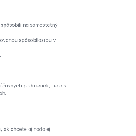
 spôsobilí na samostatný 
zovanou spôsobilosťou v 
.
súčasných podmienok, teda s 
ah.
 ak chcete aj naďalej 