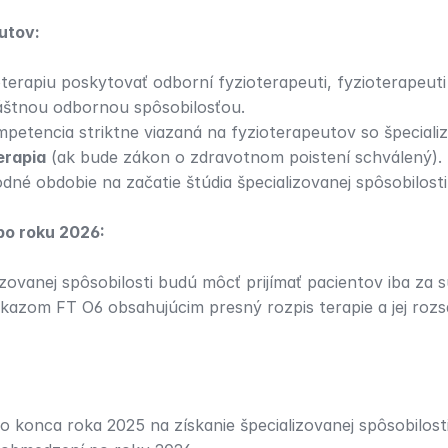
utov:
terapiu poskytovať odborní fyzioterapeuti, fyzioterapeuti
láštnou odbornou spôsobilosťou.
mpetencia striktne viazaná na fyzioterapeutov so špeciali
erapia
 (ak bude zákon o zdravotnom poistení schválený).
né obdobie na začatie štúdia špecializovanej spôsobilosti
po roku 2026:
izovanej spôsobilosti budú môcť prijímať pacientov iba za 
zom FT O6 obsahujúcim presný rozpis terapie a jej rozs
konca roka 2025 na získanie špecializovanej spôsobilosti,