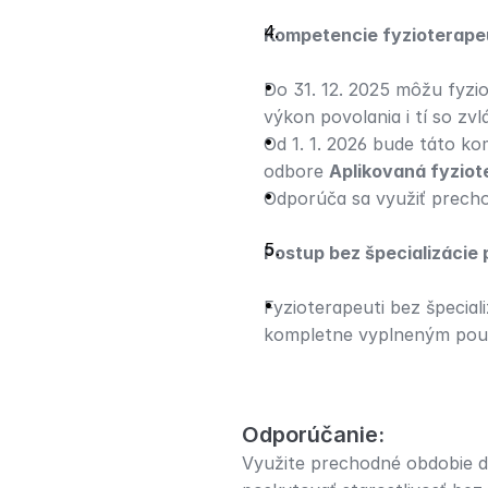
Kompetencie fyzioterape
Do 31. 12. 2025 môžu fyzio
výkon povolania i tí so zv
Od 1. 1. 2026 bude táto ko
odbore 
Aplikovaná fyziot
Odporúča sa využiť prechod
Postup bez špecializácie 
Fyzioterapeuti bez špecial
kompletne vyplneným pouka
Odporúčanie:
Využite prechodné obdobie do 