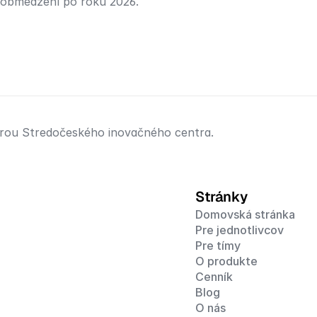
z obmedzení po roku 2026.
porou Stredočeského inovačného centra.
Stránky
Domovská stránka
Pre jednotlivcov
Pre tímy
O produkte
Cenník
Blog
O nás