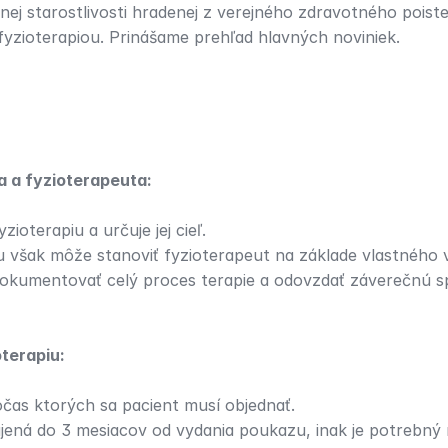
ej starostlivosti hradenej z verejného zdravotného poiste
yzioterapiou. Prinášame prehľad hlavných noviniek.
a a fyzioterapeuta:
yzioterapiu a určuje jej cieľ.
u však môže stanoviť fyzioterapeut na základe vlastného v
dokumentovať celý proces terapie a odovzdať záverečnú spr
terapiu:
očas ktorých sa pacient musí objednať.
ájená do 3 mesiacov od vydania poukazu, inak je potrebný