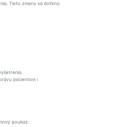
nia. Tieto zmeny sa dotknú 
yšetrenia.
ávu pacientovi i 
 nový poukaz.