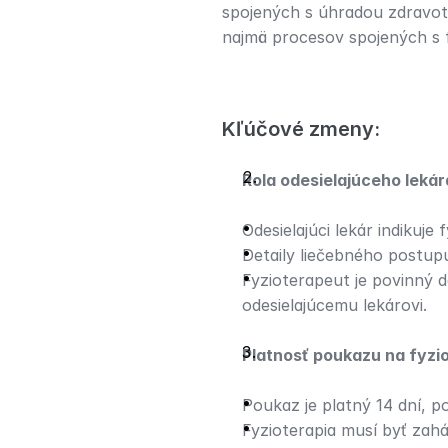
spojených s úhradou zdravotn
najmä procesov spojených s f
Kľúčové zmeny:
Rola odesielajúceho lekár
Odesielajúci lekár indikuje f
Detaily liečebného postup
Fyzioterapeut je povinný 
odesielajúcemu lekárovi.
Platnosť poukazu na fyzio
Poukaz je platný 14 dní, p
Fyzioterapia musí byť zah