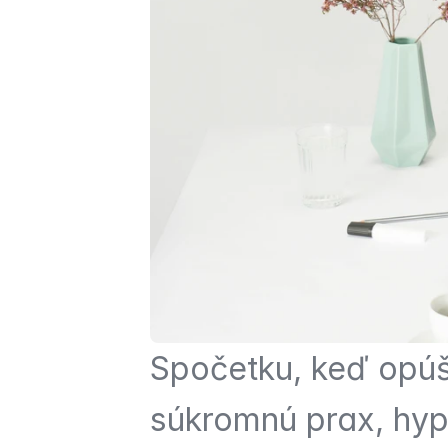
Spočetku, keď opú
súkromnú prax, hyp