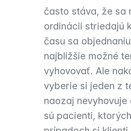
často stáva, že sa 
ordinácii striedajú 
času sa objednaniu
najbližšie možné ter
vyhovovať. Ale nako
vyberie si jeden z t
naozaj nevyhovuje a
sú pacienti, ktorých
prípadoch si klient