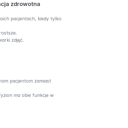
acja zdrowotna
ich pacjentach, kiedy tylko 
rostsze.
arki zdjęć.
oim pacjentom zamiast 
Fyzion ma obie funkcje w 