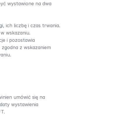
 być wystawione na dwa 
 ich liczbę i czas trwania. 
 w wskazaniu.​
je i pozostawia 
ć zgodna z wskazaniem 
niu.​
inien umówić się na 
daty wystawienia 
FT.