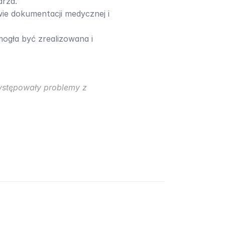
arza.
ie dokumentacji medycznej i 
gła być zrealizowana i 
ystępowały problemy z 