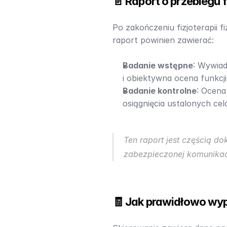
📄 Raport o przebiegu f
Po zakończeniu fizjoterapii 
raport powinien zawierać:​
Badanie wstępne
: Wywiad
i obiektywna ocena funkcji i
Badanie kontrolne
: Ocena 
osiągnięcia ustalonych celó
Ten raport jest częścią d
zabezpieczonej komunikacj
🧾 Jak prawidłowo wyp