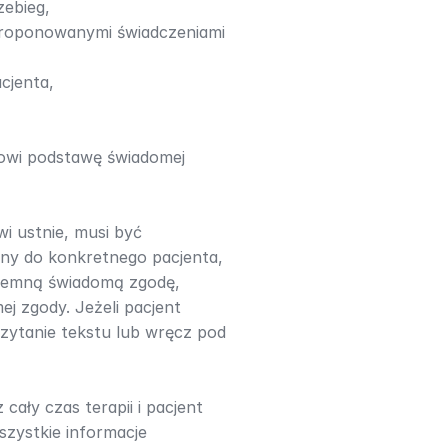
zebieg,
 proponowanymi świadczeniami 
cjenta,
owi podstawę świadomej 
 ustnie, musi być 
iny do konkretnego pacjenta, 
isemną świadomą zgodę, 
j zgody. Jeżeli pacjent 
zytanie tekstu lub wręcz pod 
ły czas terapii i pacjent 
zystkie informacje 