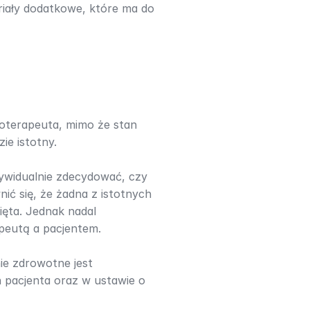
iały dodatkowe, które ma do 
oterapeuta, mimo że stan 
ie istotny.
widualnie zdecydować, czy 
ć się, że żadna z istotnych 
ęta. Jednak nadal 
peutą a pacjentem.
e zdrowotne jest 
pacjenta oraz w ustawie o 