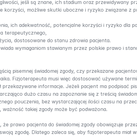
gliwości, jeśli są znane, ich stadium oraz przewidywany pr
ne korzyści, możliwe skutki uboczne i ryzyko związane z
nia, ich adekwatność, potencjalne korzyści i ryzyko dla pa
ia terapeutycznego,
 życia, dostosowane do stanu zdrowia pacjenta.
powiada wymaganiom stawianym przez polskie prawo i stan
ścią pisemnej świadomej zgody, czy przekazane pacjentowi
 laika. Fizjoterapeuta musi więc dostosować używane term
ł przekazywane informacje. Jeżeli pacjent ma podpisać p
arczająco dużo czasu na zapoznanie się z treścią świadome
nego pouczenia, bez wystarczającej ilości czasu na przec
ci, ważność takiej zgody może być podważona.
że prawo pacjenta do świadomej zgody obowiązuje przez ca
woją zgodę. Dlatego zaleca się, aby fizjoterapeuta miał ws