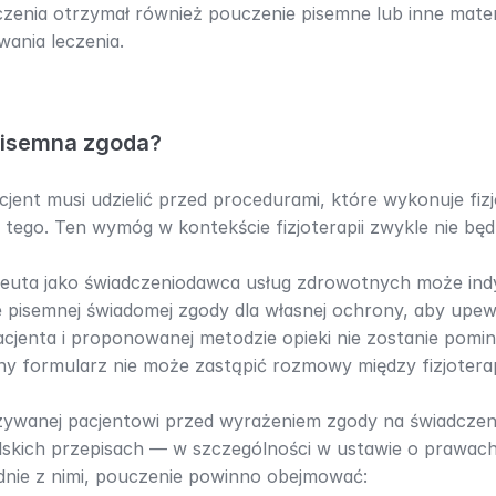
zenia otrzymał również pouczenie pisemne lub inne mater
wania leczenia.
pisemna zgoda?
jent musi udzielić przed procedurami, które wykonuje fizj
tego. Ten wymóg w kontekście fizjoterapii zwykle nie będz
peuta jako świadczeniodawca usług zdrowotnych może indy
 pisemnej świadomej zgody dla własnej ochrony, aby upewni
acjenta i proponowanej metodzie opieki nie zostanie pomini
ny formularz nie może zastąpić rozmowy między fizjotera
zywanej pacjentowi przed wyrażeniem zgody na świadczeni
skich przepisach — w szczególności w ustawie o prawach 
odnie z nimi, pouczenie powinno obejmować: