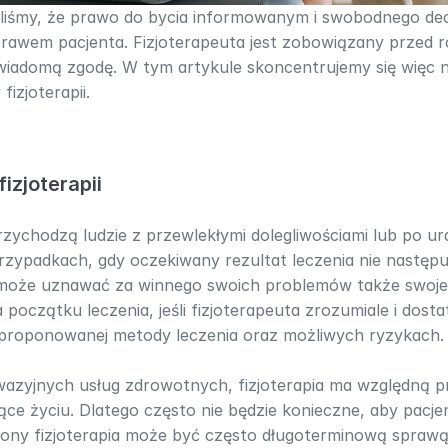
liśmy, że prawo do bycia informowanym i swobodnego dec
rawem pacjenta. Fizjoterapeuta jest zobowiązany przed r
wiadomą zgodę. W tym artykule skoncentrujemy się więc n
izjoterapii.
izjoterapii
zychodzą ludzie z przewlekłymi dolegliwościami lub po ura
rzypadkach, gdy oczekiwany rezultat leczenia nie następuj
 może uznawać za winnego swoich problemów także swojego
oczątku leczenia, jeśli fizjoterapeuta zrozumiale i dosta
proponowanej metody leczenia oraz możliwych ryzykach.
wazyjnych usług zdrowotnych, fizjoterapia ma względną pr
ce życiu. Dlatego często nie będzie konieczne, aby pacjen
strony fizjoterapia może być często długoterminową sprawą