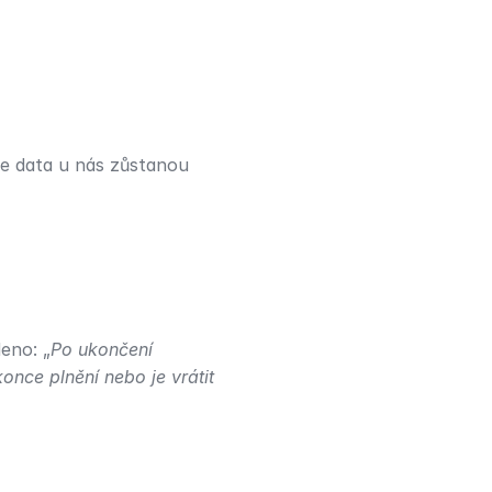
e data u nás zůstanou 
eno: „
Po ukončení 
nce plnění nebo je vrátit 