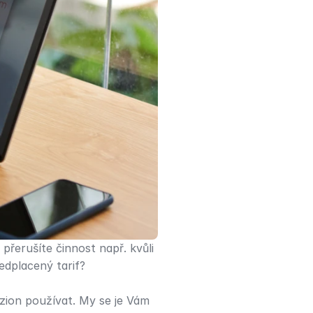
erušíte činnost např. kvůli 
edplacený tarif?
ion používat. My se je Vám 