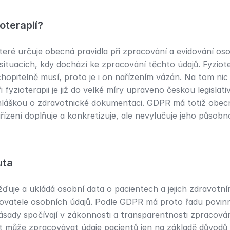
oterapií?
eré určuje obecná pravidla při zpracování a evidování osob
situacích, kdy dochází ke zpracování těchto údajů. Fyziote
hopitelně musí, proto je i on nařízením vázán. Na tom nic
 fyzioterapii je již do velké míry upraveno českou legislat
hláškou o zdravotnické dokumentaci. GDPR má totiž obec
ízení doplňuje a konkretizuje, ale nevylučuje jeho působn
uta
uje a ukládá osobní data o pacientech a jejich zdravotním 
ovatele osobních údajů. Podle GDPR má proto řadu povinno
zásady spočívají v zákonnosti a transparentnosti zpracován
 může zpracovávat údaje pacientů jen na základě důvodů a 