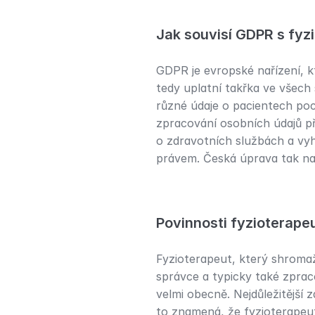
Jak souvisí GDPR s fyzi
GDPR je evropské nařízení, kt
tedy uplatní takřka ve všech 
různé údaje o pacientech poc
zpracování osobních údajů při
o zdravotních službách a vy
právem. Česká úprava tak nař
Povinnosti fyzioterape
Fyzioterapeut, který shromažď
správce a typicky také zprac
velmi obecně. Nejdůležitější 
to znamená, že fyzioterapeut