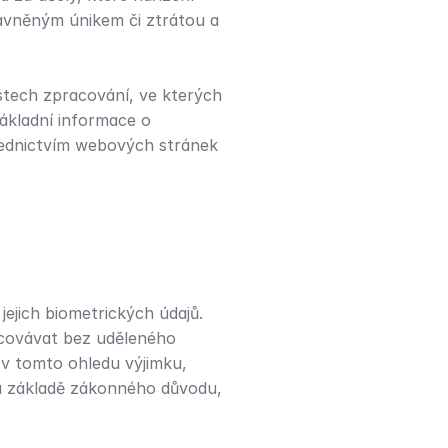
ávněným únikem či ztrátou a 
tech zpracování, ve kterých 
ákladní informace o 
řednictvím webových stránek 
ejich biometrických údajů. 
acovávat bez uděleného 
v tomto ohledu výjimku, 
a základě zákonného důvodu, 