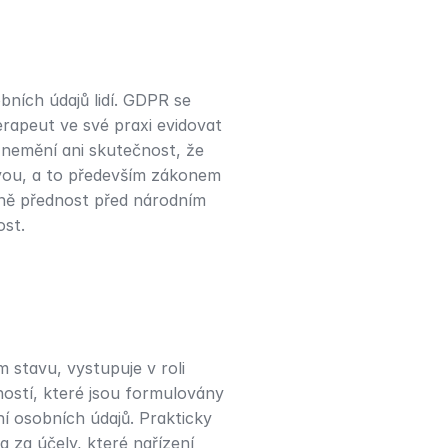
ních údajů lidí. GDPR se 
rapeut ve své praxi evidovat 
 nemění ani skutečnost, že 
ivou, a to především zákonem 
ně přednost před národním 
ost.
stavu, vystupuje v roli 
stí, které jsou formulovány 
í osobních údajů. Prakticky 
za účely, které nařízení 