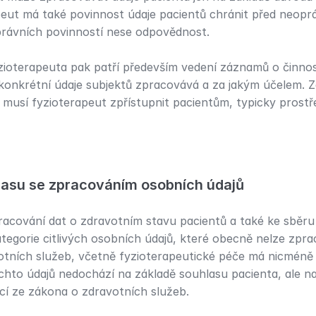
peut má také povinnost údaje pacientů chránit před neopr
právních povinností nese odpovědnost.
zioterapeuta pak patří především vedení záznamů o činnos
 konkrétní údaje subjektů zpracovává a za jakým účelem. Z
musí fyzioterapeut zpřístupnit pacientům, typicky prost
lasu se zpracováním osobních údajů
pracování dat o zdravotním stavu pacientů a také ke sběru j
kategorie citlivých osobních údajů, které obecně nelze zpr
tních služeb, včetně fyzioterapeutické péče má nicméně 
chto údajů nedochází na základě souhlasu pacienta, ale n
ící ze zákona o zdravotních služeb.