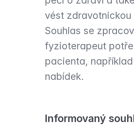
péči o zdraví a tak
vést zdravotnickou
Souhlas se zpracov
fyzioterapeut potře
pacienta, například
nabídek.
Informovaný souhl