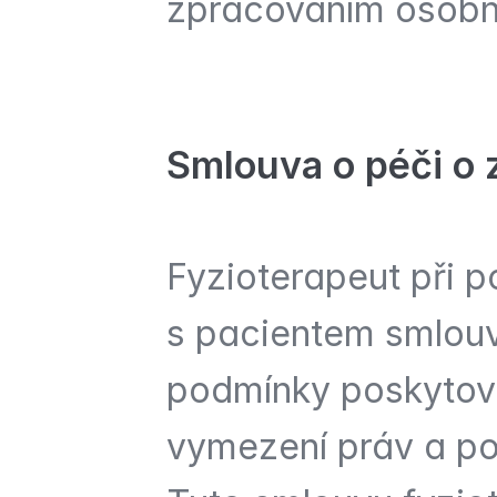
zpracováním osobní
Smlouva o péči o 
Fyzioterapeut při p
s pacientem smlouvu
podmínky poskytová
vymezení práv a pov