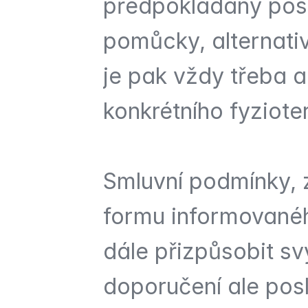
předpokládaný post
pomůcky, alternativy
je pak vždy třeba a
konkrétního fyziot
Smluvní podmínky, 
formu informovanéh
dále přizpůsobit s
doporučení ale posl