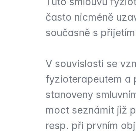
Tuto smlouvu fyziot
často nicméně uzavř
současně s přijetí
V souvislosti se vz
fyzioterapeutem a 
stanoveny smluvním
moct seznámit již p
resp. při prvním obj